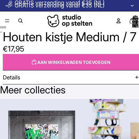
🎉 GRATIS verzending vanaf €35 (NL)
🎉 GRATIS verzending vanaf €35 (NL)
TOTA
AANT
ARTIKELE
WINKELW
0
Houten kistje Medium / 7
€17,95
AAN WINKELWAGEN TOEVOEGEN
Details
Meer collecties
Beeldcollectie © Studio op Stelten →
Houten kistjes →