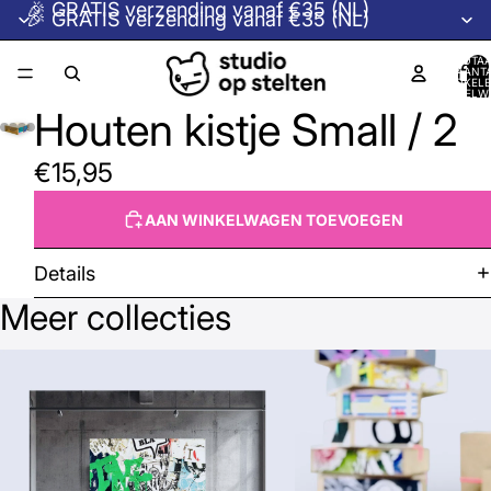
🎉 GRATIS verzending vanaf €35 (NL)
🎉 GRATIS verzending vanaf €35 (NL)
TOTA
AANT
ARTIKELE
WINKELW
0
Houten kistje Small / 2
€15,95
AAN WINKELWAGEN TOEVOEGEN
Details
Meer collecties
Beeldcollectie © Studio op Stelten →
Houten kistjes →